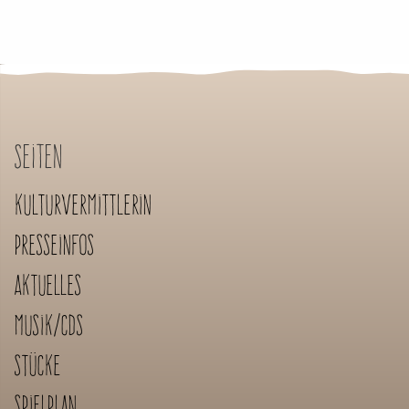
Seiten
Kulturvermittlerin
Presseinfos
Aktuelles
Musik/CDs
Stücke
Spielplan