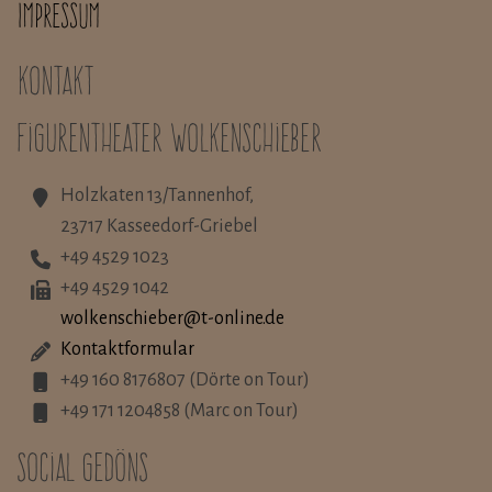
Impressum
Kontakt
Figurentheater Wolkenschieber
Holzkaten 13/Tannenhof,
23717 Kasseedorf-Griebel
+49 4529 1023
+49 4529 1042
wolkenschieber@t-online.de
Kontaktformular
+49 160 8176807 (Dörte on Tour)
+49 171 1204858 (Marc on Tour)
Social Gedöns