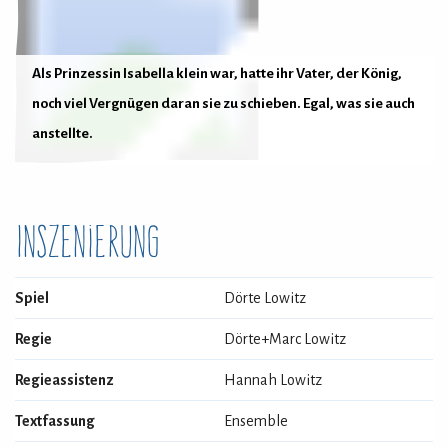
Als Prinzessin Isabella klein war, hatte ihr Vater, der König,
noch viel Vergnügen daran sie zu schieben. Egal, was sie auch
anstellte.
Für mehr Bilder wischen oder klicken!
F
Inszenierung
Spiel
Dörte Lowitz
Regie
Dörte+Marc Lowitz
Regieassistenz
Hannah Lowitz
Textfassung
Ensemble