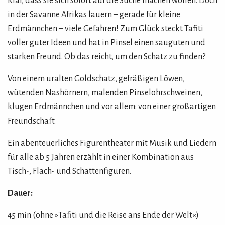
Klar, dass sie sich sofort auf die Suche machen wollen. Doch
in der Savanne Afrikas lauern – gerade für kleine
Erdmännchen – viele Gefahren! Zum Glück steckt Tafiti
voller guter Ideen und hat in Pinsel einen sauguten und
starken Freund. Ob das reicht, um den Schatz zu finden?
Von einem uralten Goldschatz, gefräßigen Löwen,
wütenden Nashörnern, malenden Pinselohrschweinen,
klugen Erdmännchen und vor allem: von einer großartigen
Freundschaft.
Ein abenteuerliches Figurentheater mit Musik und Liedern
für alle ab 5 Jahren erzählt in einer Kombination aus
Tisch-, Flach- und Schattenfiguren.
Dauer:
45 min (ohne »Tafiti und die Reise ans Ende der Welt«)