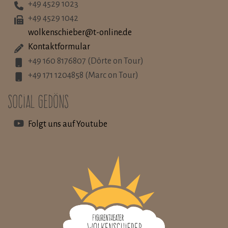
+49 4529 1023
+49 4529 1042
wolkenschieber@t-online.de
Kontaktformular
+49 160 8176807 (Dörte on Tour)
+49 171 1204858 (Marc on Tour)
Social Gedöns
Folgt uns auf Youtube