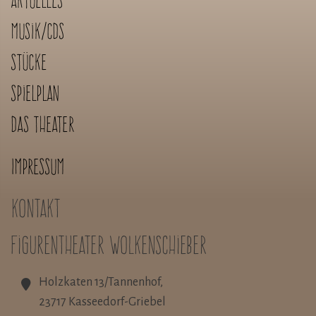
Aktuelles
Musik/CDs
Stücke
Spielplan
Das Theater
Impressum
Kontakt
Figurentheater Wolkenschieber
Holzkaten 13/Tannenhof,
23717 Kasseedorf-Griebel