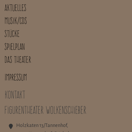
Aktuelles
Musik/CDs
Stücke
Spielplan
Das Theater
Impressum
Kontakt
Figurentheater Wolkenschieber
Holzkaten 13/Tannenhof,