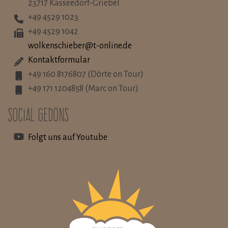
23717 Kasseedorf-Griebel
+49 4529 1023
+49 4529 1042
wolkenschieber@t-online.de
Kontaktformular
+49 160 8176807 (Dörte on Tour)
+49 171 1204858 (Marc on Tour)
Social Gedöns
Folgt uns auf Youtube